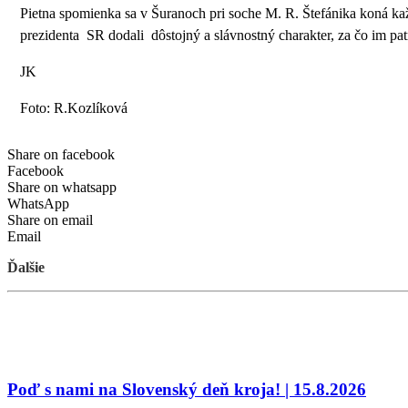
Pietna spomienka sa v Šuranoch pri soche M. R. Štefánika koná každ
prezidenta SR dodali dôstojný a slávnostný charakter, za čo im pa
JK
Foto: R.Kozlíková
Share on facebook
Facebook
Share on whatsapp
WhatsApp
Share on email
Email
Ďalšie
Poď s nami na Slovenský deň kroja! | 15.8.2026