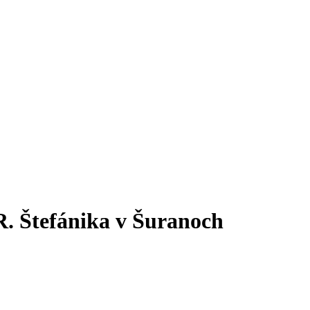
DISKA ŠURANY
R. Štefánika v Šuranoch