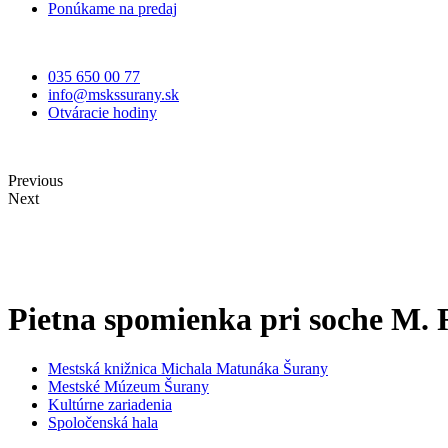
Ponúkame na predaj
035 650 00 77
info@mskssurany.sk
Otváracie hodiny
VITAJTE NA STRÁNKE
MESTSKÉHO KULTÚRNEHO STRE
Previous
Next
Pietna spomienka pri soche M. 
Mestská knižnica Michala Matunáka Šurany
Mestské Múzeum Šurany
Kultúrne zariadenia
Spoločenská hala