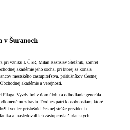
ka v Šuranoch
va pri vzniku I. ČSR, Milan Rastislav Štefánik, zomrel
bchodnej akadémie jeho socha, pri ktorej sa konala
lancov mestského zastupiteľstva, príslušníkov Čestnej
 Obchodnej akadémie a verejnosti.
el Filaga. Vyzdvihol v ňom úlohu a odhodlanie generála
 podlomenému zdraviu. Dodnes patrí k osobnostiam, ktoré
žili veniec príslušníci čestnej stráže prezidenta
efánika a nasledovali ich zástupcovia šurianskych