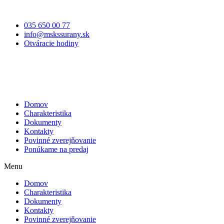
035 650 00 77
info@mskssurany.sk
Otváracie hodiny
Domov
Charakteristika
Dokumenty
Kontakty
Povinné zverejňovanie
Ponúkame na predaj
Menu
Domov
Charakteristika
Dokumenty
Kontakty
Povinné zverejňovanie