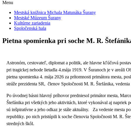
Menu
Mestská knižnica Michala Matunáka Šurany
Mestské Múzeum Šurany
Kultúrne zariadenia
Spoločenská hala
Pietna spomienka pri soche M. R. Štefáni
Astronóm, cestovateľ, diplomat a politik, ale hlavne kľúčová posta
pri tragickej nehode lietadla 4.mája 1919. V Šuranoch je v areáli O
pietna spomienka 4. mája 2026 za prítomnosti primátora mesta, pos
stráže prezidenta SR, členov Spoločnosti M. R. Štefánika, vedenia
Po úvodnej básni hlavný príhovor predniesol primátor mesta, Marc
Štefánika pri všetkých jeho aktivitách, ktoré vykonával aj napriek
sú inšpiratívne a jeho odkaz je stále aktuálny. Za vedenie mesta polo
republiky. po nich pristúpili k soche členovia Spoločnosti M. R. Št
stredných škôl.